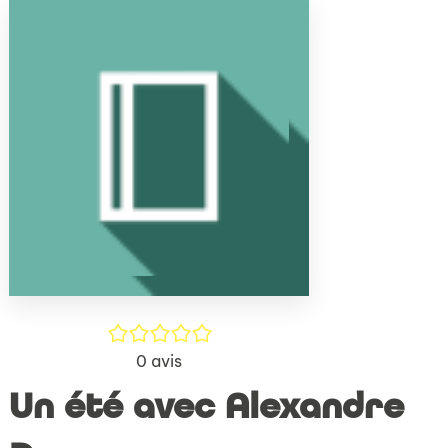
(Nouve
par
fenêtr
mail
/5
0
avis
Un été avec Alexandre