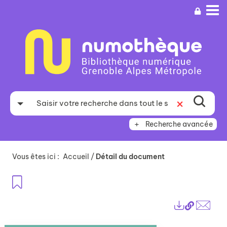
Aller
Aller
Aller
au
au
à
menu
contenu
la
recherche
Recherche avancée
Vous êtes ici :
Accueil
/
Détail du document
Ajouter aux favoris
Lien
Exports
perma
Envo