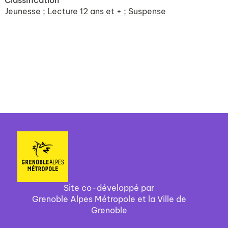
Classification
Jeunesse
;
Lecture 12 ans et +
;
Suspense
Site co-développé par
Grenoble Alpes Métropole et la Ville de
Grenoble