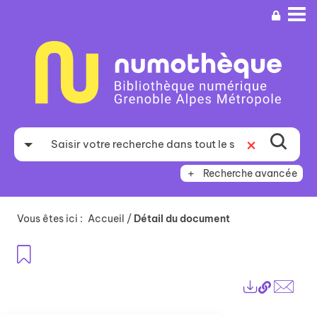
Aller
Aller
Aller
au
au
à
menu
contenu
la
recherche
Recherche avancée
Vous êtes ici :
Accueil
/
Détail du document
Ajouter aux favoris
Lien
Exports
perma
Envo