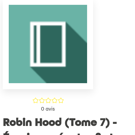
(Nouve
par
fenêtr
mail
/5
0
avis
Robin Hood (Tome 7) -