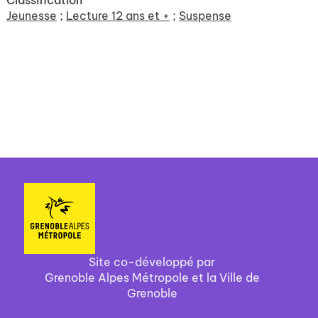
Classification
Jeunesse
;
Lecture 12 ans et +
;
Suspense
Site co-développé par
Grenoble Alpes Métropole et la Ville de
Grenoble