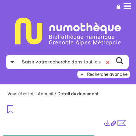
Aller
Aller
Aller
au
au
à
menu
contenu
la
recherche
Recherche avancée
Vous êtes ici :
Accueil
/
Détail du document
Ajouter aux favoris
Lien
Exports
perma
Envo