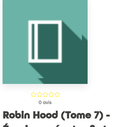
(Nouve
par
fenêtr
mail
/5
0
avis
Robin Hood (Tome 7) -