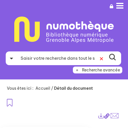
Aller
Aller
Aller
au
au
à
menu
contenu
la
recherche
Recherche avancée
Vous êtes ici :
Accueil
/
Détail du document
Ajouter aux favoris
Lien
Exports
perma
Envo