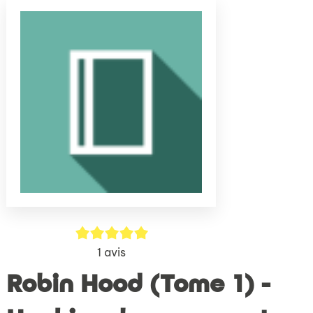
(Nouve
par
fenêtr
mail
5/5
1
avis
Robin Hood (Tome 1) -