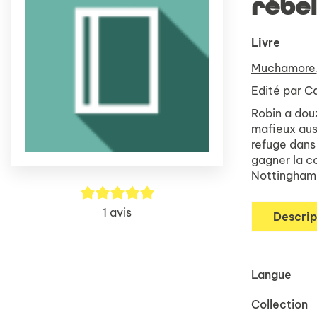
rébel
Livre
Muchamore,
Edité par
Ca
Robin a dou
mafieux auss
refuge dans 
gagner la c
Nottingham 
5/5
1
avis
Descrip
Langue
Collection