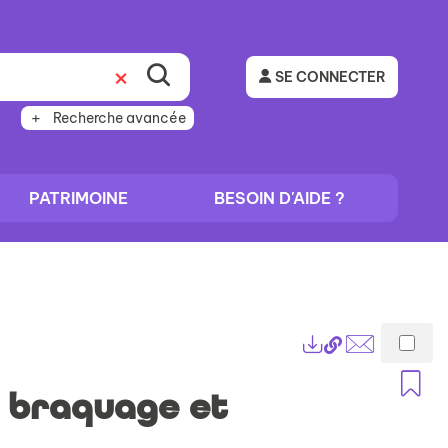
SE CONNECTER
Recherche avancée
PATRIMOINE
BESOIN D'AIDE ?
Lien
Exports
permanent
Envoyer
A
(Nouvelle
par
, braquage et
fenêtre)
mail