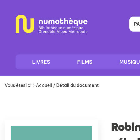
Aller
Aller
Aller
au
au
à
menu
contenu
la
recherche
PA
LIVRES
FILMS
MUSIQU
Vous êtes ici :
Accueil
/
Détail du document
Robin