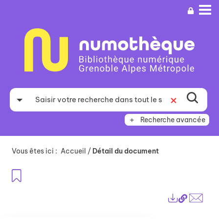
Aller
Aller
Aller
au
au
à
menu
contenu
la
recherche
Recherche avancée
Vous êtes ici :
Accueil
/
Détail du document
Ajouter aux favoris
Lien
Exports
perma
Envo