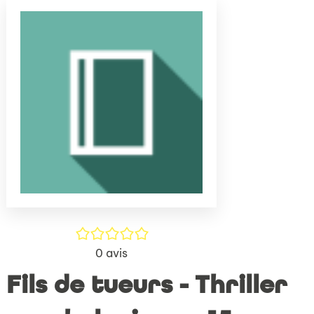
(Nouve
par
fenêtr
mail
/5
0
avis
Fils de tueurs - Thriller