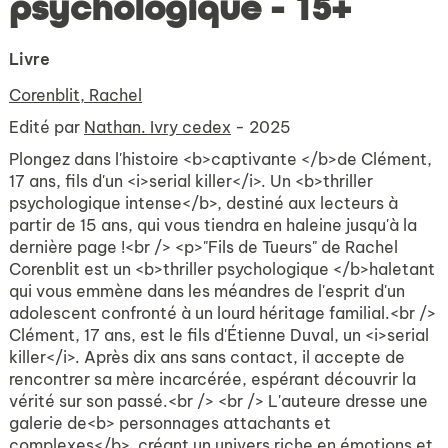
psychologique - 15+
Livre
Corenblit, Rachel
Edité par
Nathan. Ivry cedex
- 2025
Plongez dans l'histoire <b>captivante </b>de Clément,
17 ans, fils d'un <i>serial killer</i>. Un <b>thriller
psychologique intense</b>, destiné aux lecteurs à
partir de 15 ans, qui vous tiendra en haleine jusqu'à la
dernière page !<br /> <p>"Fils de Tueurs" de Rachel
Corenblit est un <b>thriller psychologique </b>haletant
qui vous emmène dans les méandres de l'esprit d'un
adolescent confronté à un lourd héritage familial.<br />
Clément, 17 ans, est le fils d'Étienne Duval, un <i>serial
killer</i>. Après dix ans sans contact, il accepte de
rencontrer sa mère incarcérée, espérant découvrir la
vérité sur son passé.<br /> <br /> L'auteure dresse une
galerie de<b> personnages attachants et
complexes</b>, créant un univers riche en émotions et