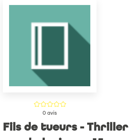
(Nouve
par
fenêtr
mail
/5
0
avis
Fils de tueurs - Thriller