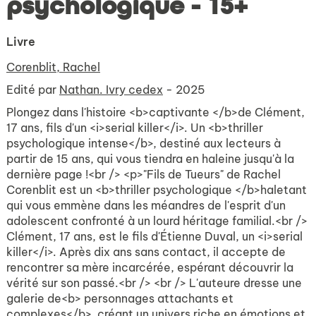
psychologique - 15+
Livre
Corenblit, Rachel
Edité par
Nathan. Ivry cedex
- 2025
Plongez dans l'histoire <b>captivante </b>de Clément,
17 ans, fils d'un <i>serial killer</i>. Un <b>thriller
psychologique intense</b>, destiné aux lecteurs à
partir de 15 ans, qui vous tiendra en haleine jusqu'à la
dernière page !<br /> <p>"Fils de Tueurs" de Rachel
Corenblit est un <b>thriller psychologique </b>haletant
qui vous emmène dans les méandres de l'esprit d'un
adolescent confronté à un lourd héritage familial.<br />
Clément, 17 ans, est le fils d'Étienne Duval, un <i>serial
killer</i>. Après dix ans sans contact, il accepte de
rencontrer sa mère incarcérée, espérant découvrir la
vérité sur son passé.<br /> <br /> L'auteure dresse une
galerie de<b> personnages attachants et
complexes</b>, créant un univers riche en émotions et