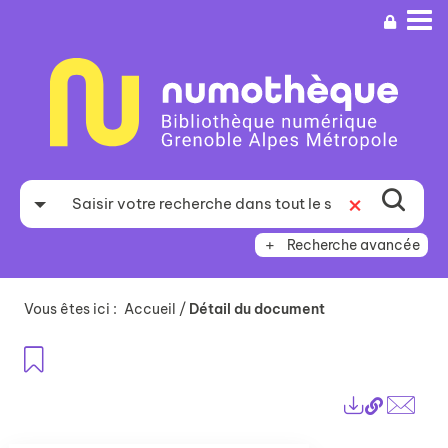
Aller
Aller
Aller
au
au
à
menu
contenu
la
recherche
Recherche avancée
Vous êtes ici :
Accueil
/
Détail du document
Ajouter aux favoris
Lien
Exports
perma
Envo