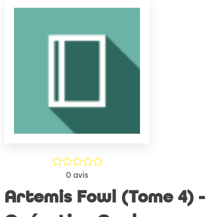
(Nouve
par
fenêtr
mail
/5
0
avis
Artemis Fowl (Tome 4) -