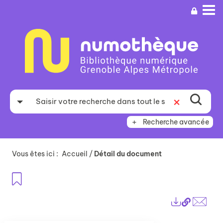
Aller
Aller
Aller
au
au
à
menu
contenu
la
recherche
Recherche avancée
Vous êtes ici :
Accueil
/
Détail du document
Ajouter aux favoris
Lien
Exports
perma
Envo