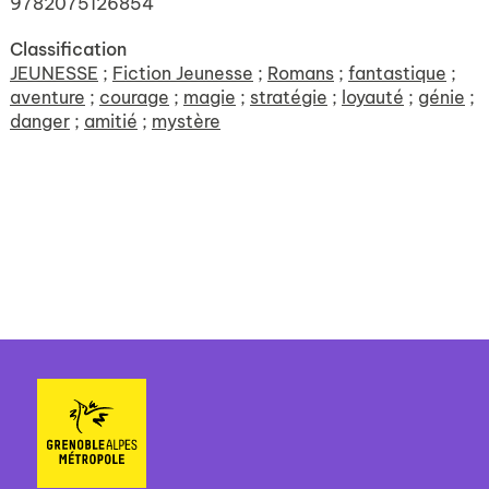
9782075126854
Classification
JEUNESSE
;
Fiction Jeunesse
;
Romans
;
fantastique
;
aventure
;
courage
;
magie
;
stratégie
;
loyauté
;
génie
;
danger
;
amitié
;
mystère