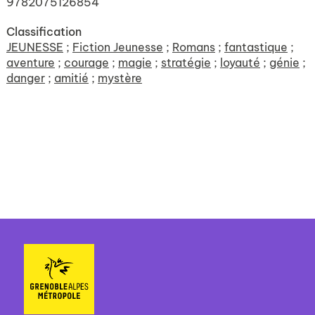
9782075126854
Classification
JEUNESSE
;
Fiction Jeunesse
;
Romans
;
fantastique
;
aventure
;
courage
;
magie
;
stratégie
;
loyauté
;
génie
;
danger
;
amitié
;
mystère