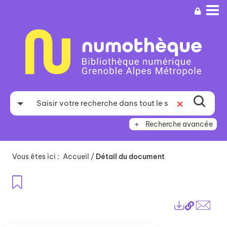
Aller
Aller
Aller
au
au
à
menu
contenu
la
recherche
Recherche avancée
Vous êtes ici :
Accueil
/
Détail du document
Ajouter aux favoris
Lien
Exports
perma
Envo