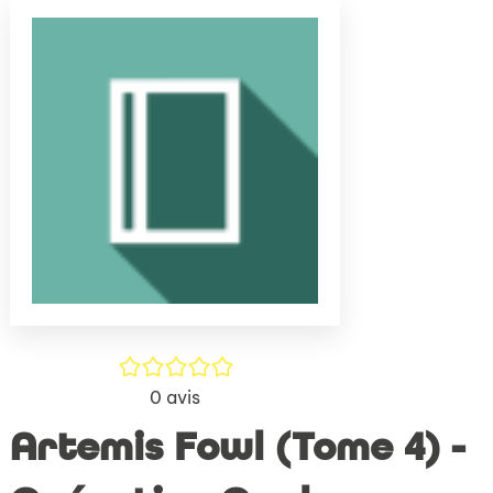
(Nouve
par
fenêtr
mail
/5
0
avis
Artemis Fowl (Tome 4) -