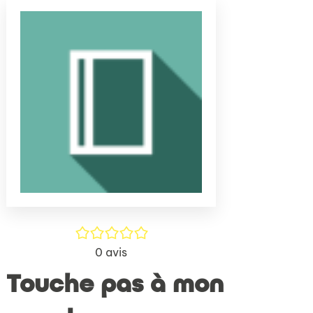
(Nouve
par
fenêtr
mail
/5
0
avis
Touche pas à mon