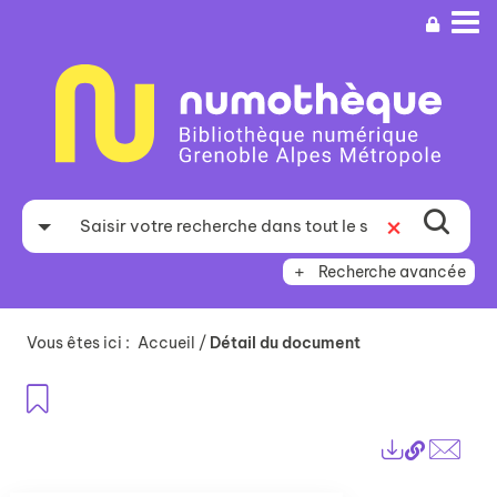
Aller
Aller
Aller
au
au
à
menu
contenu
la
recherche
Recherche avancée
Vous êtes ici :
Accueil
/
Détail du document
Ajouter aux favoris
Lien
Exports
perma
Envo