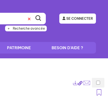
SE CONNECTER
Recherche avancée
PATRIMOINE
BESOIN D'AIDE ?
Lien
Exports
permanent
Envoyer
A
(Nouvelle
par
fenêtre)
mail