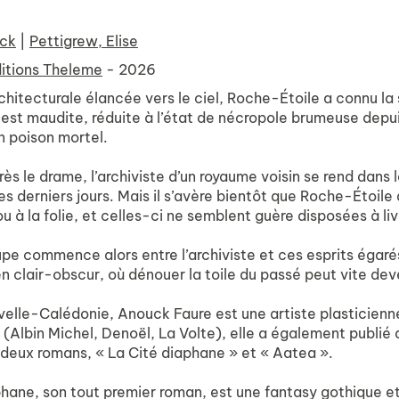
uck
|
Pettigrew, Elise
itions Theleme
- 2026
chitecturale élancée vers le ciel, Roche-Étoile a connu la 
est maudite, réduite à l’état de nécropole brumeuse depui
 poison mortel.
ès le drame, l’archiviste d’un royaume voisin se rend dans
ses derniers jours. Mais il s’avère bientôt que Roche-Étoil
u à la folie, et celles-ci ne semblent guère disposées à li
pe commence alors entre l’archiviste et ces esprits égarés
n clair-obscur, où dénouer la toile du passé peut vite deve
lle-Calédonie, Anouck Faure est une artiste plasticienne a
(Albin Michel, Denoël, La Volte), elle a également publié
 deux romans, « La Cité diaphane » et « Aatea ».
phane, son tout premier roman, est une fantasy gothique 