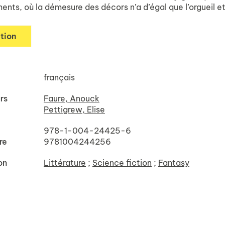
nts, où la démesure des décors n’a d’égal que l’orgueil e
tion
français
rs
Faure, Anouck
Pettigrew, Elise
978-1-004-24425-6
re
9781004244256
on
Littérature
;
Science fiction
;
Fantasy