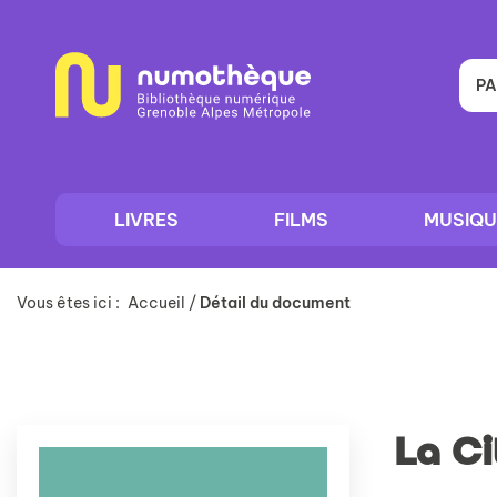
Aller
Aller
Aller
au
au
à
menu
contenu
la
recherche
PA
LIVRES
FILMS
MUSIQU
Vous êtes ici :
Accueil
/
Détail du document
La C