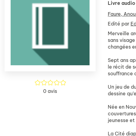
Livre audio
Faure, Ano
Edité par
Ed
Merveille ar
sans visage 
changées en
Sept ans apr
le récit de 
souffrance o
/5
Un jeu de du
0
avis
dessine qu’e
Née en Nouve
couvertures 
jeunesse et
La Cité dia