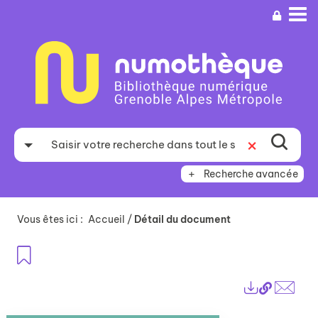
Aller
Aller
Aller
au
au
à
menu
contenu
la
recherche
Recherche avancée
Vous êtes ici :
Accueil
/
Détail du document
Ajouter aux favoris
Lien
Exports
perma
Envo