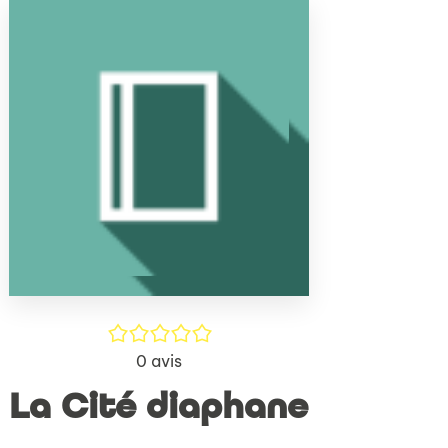
(Nouve
par
fenêtr
mail
/5
0
avis
La Cité diaphane