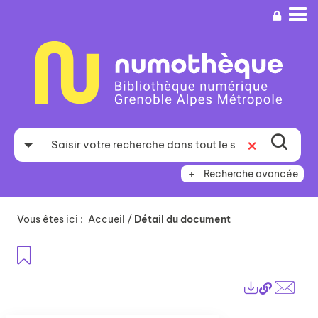
Aller
Aller
Aller
au
au
à
menu
contenu
la
recherche
Recherche avancée
Vous êtes ici :
Accueil
/
Détail du document
Ajouter aux favoris
Lien
Exports
perma
Envo