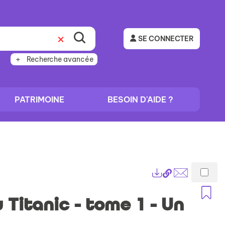
SE CONNECTER
Recherche avancée
PATRIMOINE
BESOIN D'AIDE ?
Lien
Exports
permanent
Envoyer
A
(Nouvelle
par
Titanic - tome 1 - Un
fenêtre)
mail