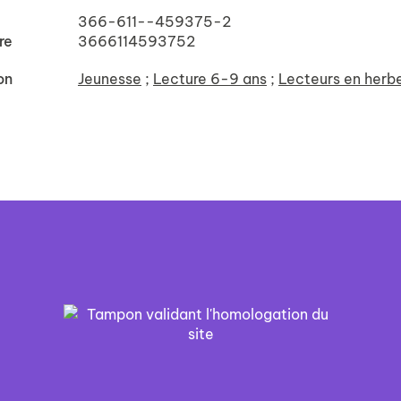
366-611--459375-2
re
3666114593752
on
Jeunesse
;
Lecture 6-9 ans
;
Lecteurs en herb