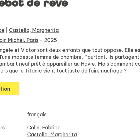
ebot de rêve
ce
|
Castello, Margherita
bin Michel. Paris
- 2025
Angèle et Victor sont deux enfants que tout oppose. Elle est 
ils d'une modeste femme de chambre. Pourtant, ils partagen
ambant neuf prêt à appareiller au Havre. Mais comment co
lors que le
Titanic
vient tout juste de faire naufrage ?
tion
français
rs
Colin, Fabrice
Castello, Margherita