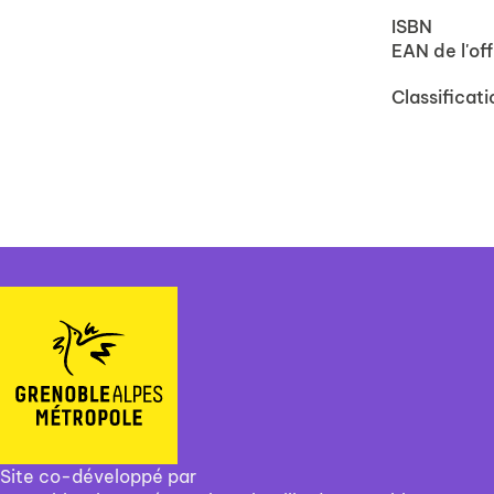
ISBN
EAN de l'off
Classificati
Site co-développé par