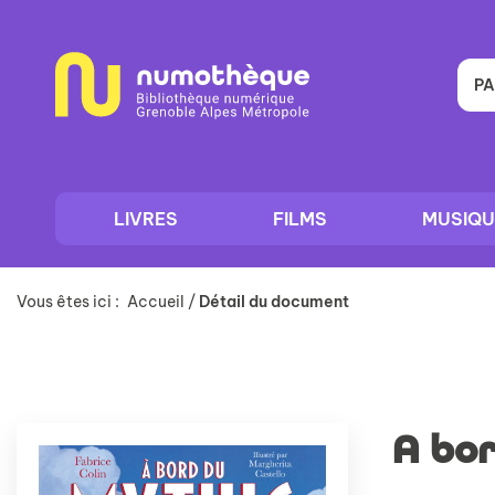
Aller
Aller
Aller
au
au
à
menu
contenu
la
recherche
PA
LIVRES
FILMS
MUSIQU
Vous êtes ici :
Accueil
/
Détail du document
A bor