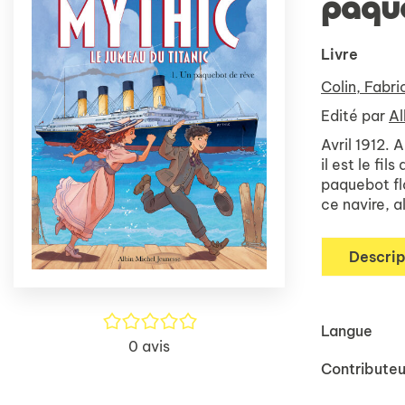
paqu
Livre
Colin, Fabri
Edité par
Al
Avril 1912. 
il est le f
paquebot fl
ce navire, a
Descrip
/5
Langue
0
avis
Contributeu