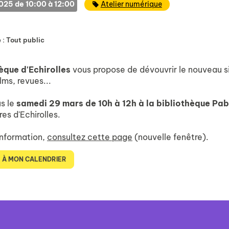
Catégorie
25 de 10:00 à 12:00
Atelier numérique
 :
Tout public
èque d'Echirolles
vous propose de dévouvrir le nouveau si
lms, revues...
s le
samedi 29 mars de 10h à 12h à la bibliothèque Pa
res d'Echirolles.
information,
consultez cette page
(nouvelle fenêtre).
 À MON CALENDRIER