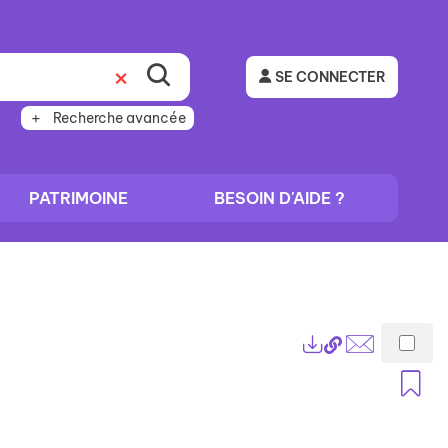
SE CONNECTER
Recherche avancée
PATRIMOINE
BESOIN D'AIDE ?
Lien
Exports
permanent
Envoyer
A
(Nouvelle
par
fenêtre)
mail