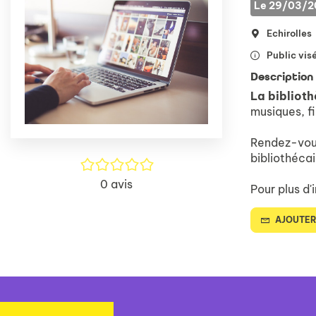
Le 29/03/20
Echirolles
Public visé
Description
La biblioth
musiques, fi
Rendez-vou
bibliothécai
/5
0
avis
Pour plus d'
AJOUTER