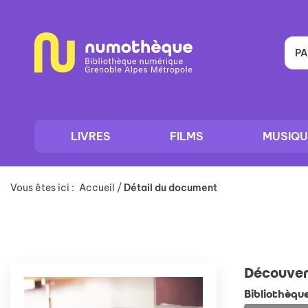
Aller
Aller
Aller
au
au
à
menu
contenu
la
recherche
PA
LIVRES
FILMS
MUSIQU
Vous êtes ici :
Accueil
/
Détail du document
Découver
Bibliothèqu