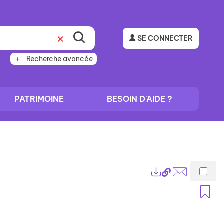
SE CONNECTER
Recherche avancée
PATRIMOINE
BESOIN D'AIDE ?
Lien
Exports
permanent
Envoyer
A
(Nouvelle
par
fenêtre)
mail