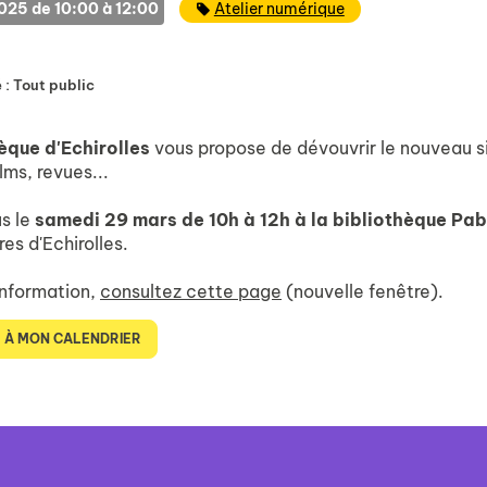
Catégorie
25 de 10:00 à 12:00
Atelier numérique
 :
Tout public
èque d'Echirolles
vous propose de dévouvrir le nouveau si
lms, revues...
s le
samedi 29 mars de 10h à 12h à la bibliothèque Pa
res d'Echirolles.
information,
consultez cette page
(nouvelle fenêtre).
 À MON CALENDRIER