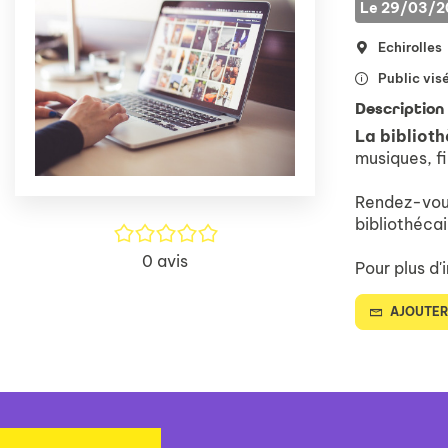
Le 29/03/20
Echirolles
Public visé
Description
La biblioth
musiques, fi
Rendez-vou
bibliothécai
/5
0
avis
Pour plus d'
AJOUTER