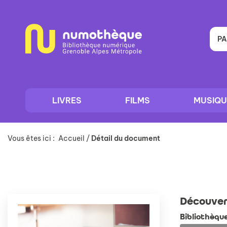
Aller
Aller
Aller
au
au
à
menu
contenu
la
recherche
PA
LIVRES
FILMS
MUSIQU
Vous êtes ici :
Accueil
/
Détail du document
Découver
Bibliothèqu