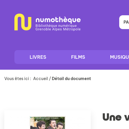
Aller
Aller
Aller
au
au
à
menu
contenu
la
recherche
PA
LIVRES
FILMS
MUSIQU
Vous êtes ici :
Accueil
/
Détail du document
Une v