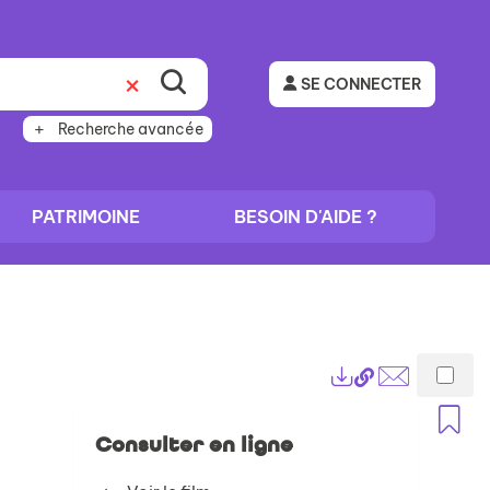
SE CONNECTER
Recherche avancée
PATRIMOINE
BESOIN D'AIDE ?
Lien
Exports
permanent
Envoyer
A
(Nouvelle
par
Consulter en ligne
fenêtre)
mail