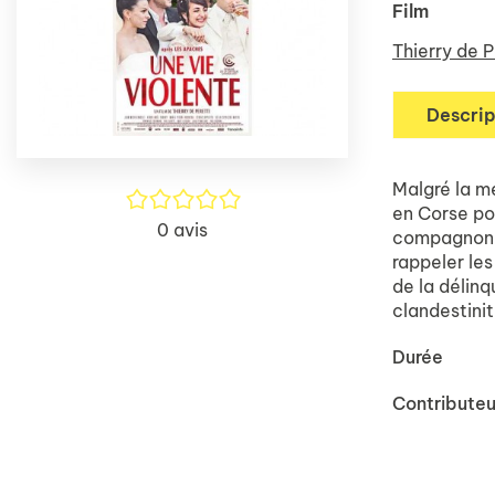
Film
Thierry de P
Descrip
Malgré la m
/5
en Corse po
0
avis
compagnon de
rappeler les
de la délinq
clandestinit
Durée
Contributeu