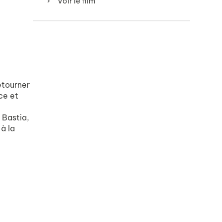
Voir le film
etourner
ce et
 Bastia,
à la