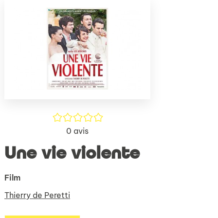
(Nouve
par
fenêtr
mail
/5
0
avis
Une vie violente
Film
Thierry de Peretti