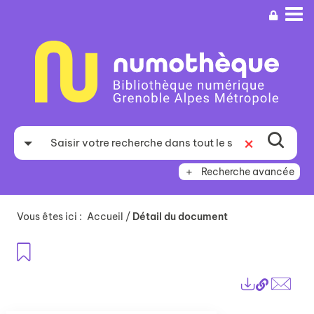
Aller
Aller
Aller
au
au
à
menu
contenu
la
recherche
Recherche avancée
Vous êtes ici :
Accueil
/
Détail du document
Ajouter aux favoris
Lien
Exports
perma
Envo