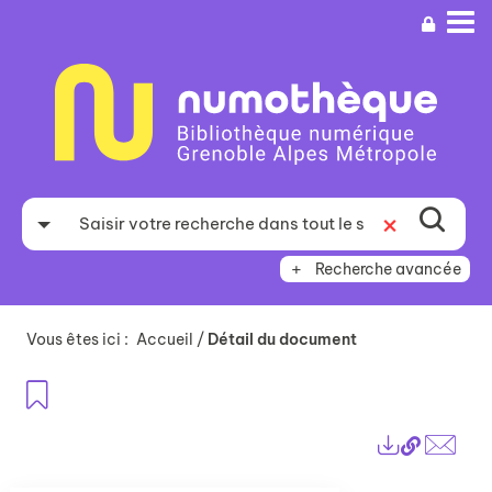
Aller
Aller
Aller
au
au
à
menu
contenu
la
recherche
Recherche avancée
Vous êtes ici :
Accueil
/
Détail du document
Ajouter aux favoris
Lien
Exports
perma
Envo