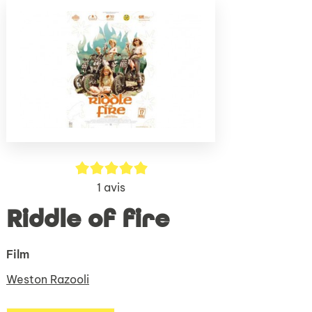
(Nouve
par
fenêtr
mail
5/5
1
avis
Riddle of fire
Film
Weston Razooli