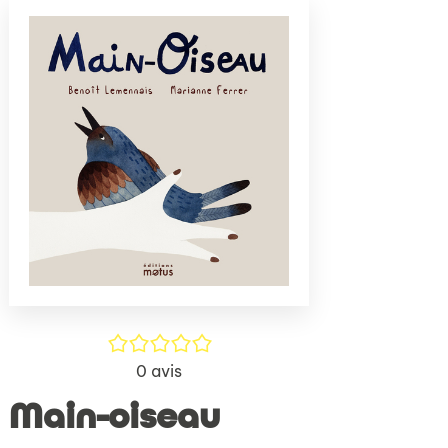
(Nouve
par
fenêtr
mail
/5
0
avis
Main-oiseau