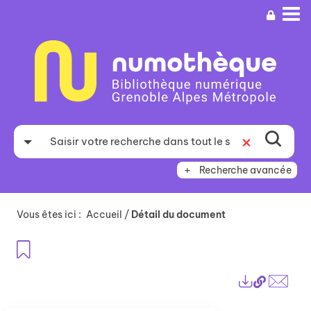
Aller
Aller
Aller
au
au
à
menu
contenu
la
recherche
Recherche avancée
Vous êtes ici :
Accueil
/
Détail du document
Ajouter aux favoris
Lien
Exports
perma
Envo