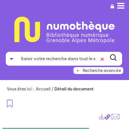
Aller
Aller
Aller
au
au
à
menu
contenu
la
recherche
Recherche avancée
Vous êtes ici :
Accueil
/
Détail du document
Ajouter aux favoris
Lien
Exports
perma
Envo