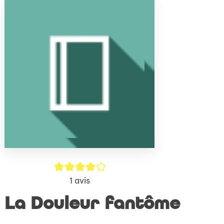
(Nouve
par
fenêtr
mail
4/5
1
avis
La Douleur fantôme