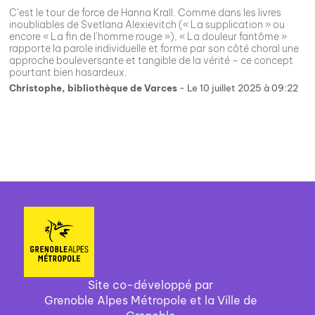
C’est le tour de force de Hanna Krall. Comme dans les livres
inoubliables de Svetlana Alexievitch (« La supplication » ou
encore « La fin de l’homme rouge »), « La douleur fantôme »
rapporte la parole individuelle et forme par son côté choral une
approche bouleversante et tangible de la vérité – ce concept
pourtant bien hasardeux.
Christophe, bibliothèque de Varces
- Le 10 juillet 2025 à 09:22
Site co-développé par
Grenoble Alpes Métropole et la Ville de