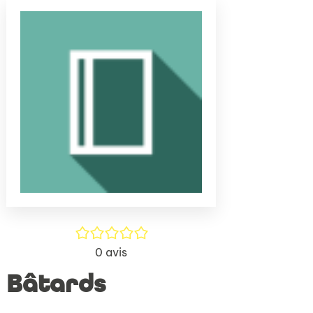
(Nouve
par
fenêtr
mail
/5
0
avis
Bâtards