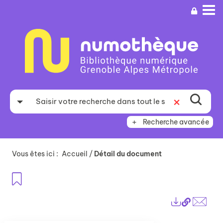
Aller
Aller
Aller
au
au
à
menu
contenu
la
recherche
Recherche avancée
Vous êtes ici :
Accueil
/
Détail du document
Ajouter aux favoris
Lien
Exports
perma
Envo