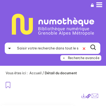
Aller
Aller
Aller
au
au
à
menu
contenu
la
recherche
Recherche avancée
Vous êtes ici :
Accueil
/
Détail du document
Ajouter aux favoris
Lien
Exports
perma
Envo