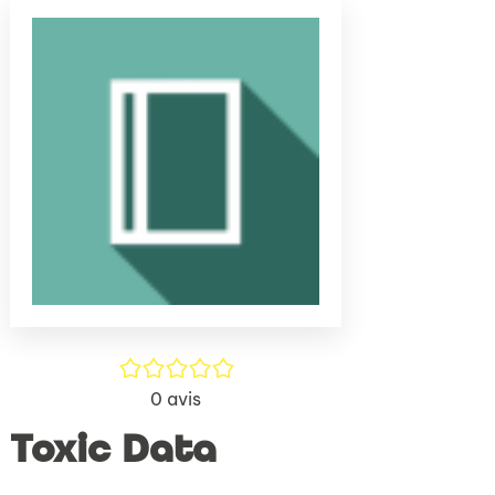
(Nouve
par
fenêtr
mail
/5
0
avis
Toxic Data