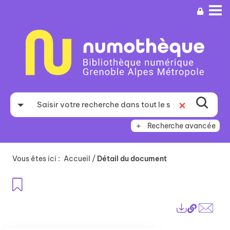
Aller
Aller
Aller
au
au
à
menu
contenu
la
recherche
Recherche avancée
Vous êtes ici :
Accueil
/
Détail du document
Ajouter aux favoris
Lien
Exports
perma
Envo