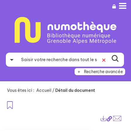
Aller
Aller
Aller
au
au
à
menu
contenu
la
recherche
Recherche avancée
Vous êtes ici :
Accueil
/
Détail du document
Ajouter aux favoris
Lien
Exports
perma
Envo