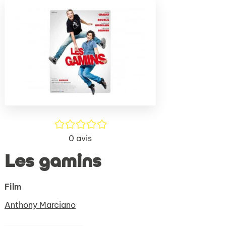
(Nouve
par
fenêtr
mail
/5
0
avis
Les gamins
Film
Anthony Marciano