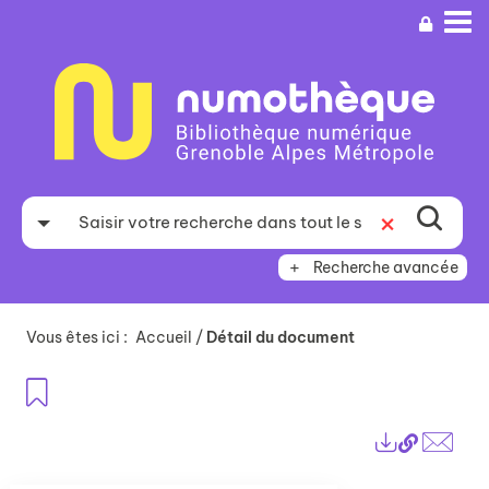
Aller
Aller
Aller
au
au
à
menu
contenu
la
recherche
Recherche avancée
Vous êtes ici :
Accueil
/
Détail du document
Ajouter aux favoris
Lien
Exports
perma
Envo