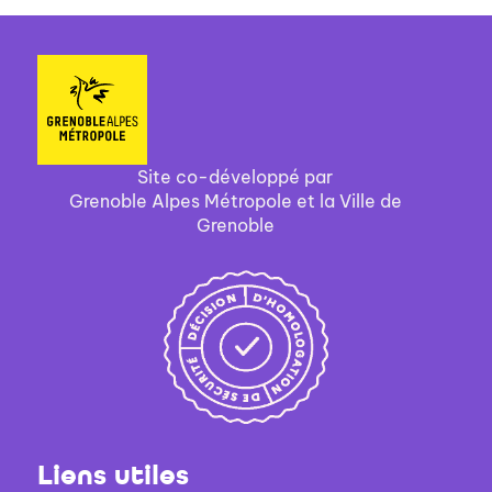
l’application
"signet plein" à côté de l'intitulé "Favoris et listes"
L’application s’ouvre : vous êtes
automatiquement connecté
Site co-développé par
Cliquez sur le bouton "Supprimer le favori" pour
Grenoble Alpes Métropole et la Ville de
confirmer
Grenoble
Liens utiles