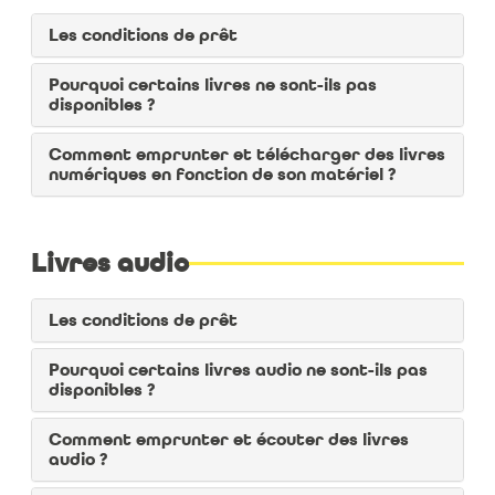
Cliquez sur le lien "Enregistrer dans une liste"
Les conditions de prêt
Pourquoi certains livres ne sont-ils pas
disponibles ?
Comment emprunter et télécharger des livres
numériques en fonction de son matériel ?
Donnez un nom à votre liste
Cliquez sur le bouton "Enregistrer"
Livres audio
Les conditions de prêt
Pourquoi certains livres audio ne sont-ils pas
Retrouvez vos favoris et vos listes :
disponibles ?
Rendez-vous dans votre compte personnel
Comment emprunter et écouter des livres
Cliquez sur le lien "Favoris et listes"
audio ?