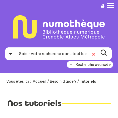
Aller
Aller
Aller
au
au
à
menu
contenu
la
recherche
Recherche avancée
Vous êtes ici :
Accueil
/
Besoin d'aide ?
/
Tutoriels
Nos tutoriels