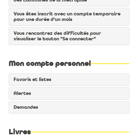
des communes de la Métropole
Vous êtes inscrit avec un compte temporaire
pour une durée d'un mois
Vous rencontrez des difficultés pour
visualiser le bouton "Se connecter"
Mon compte personnel
Favoris et listes
Alertes
Ajoutez un document à vos favoris :
Cliquez sur l’icône "signet"
pour marquer la
Demandes
notice d’un document que vous souhaitez
retrouver facilement dans votre compte
personnel
Livres
Organisez vos favoris dans des listes :