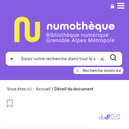
Aller
Aller
Aller
au
au
à
menu
contenu
la
recherche
Recherche avancée
Vous êtes ici :
Accueil
/
Détail du document
Ajouter aux favoris
Lien
Exports
perma
Envo