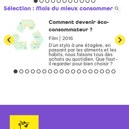
plus responsable, n’est pas
chose facile. Il faut revoir l’en...
Sélection
: Mois du mieux consommer
Comment devenir éco-
consommateur ?
Film | 2016
D'un stylo à une étagère, en
passant par les aliments et les
habits, nous faisons tous des
achats au quotidien. Que faut-
il regarder pour bien choisir ?
Quelles questions faut-il se
poser pour avoir une
consommation qui soit meill...