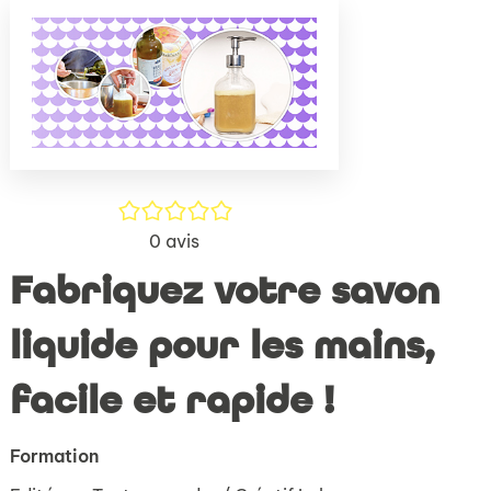
(Nouve
par
fenêtr
mail
/5
0
avis
Fabriquez votre savon
liquide pour les mains,
facile et rapide !
Formation