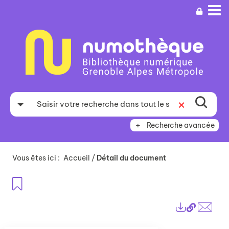
Aller
Aller
Aller
au
au
à
menu
contenu
la
recherche
Recherche avancée
Vous êtes ici :
Accueil
/
Détail du document
Ajouter aux favoris
Lien
Exports
perma
Envo