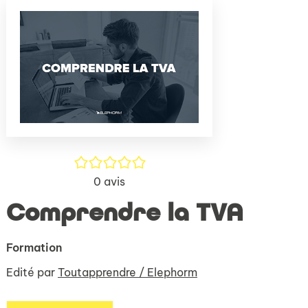
(Nouve
par
fenêtr
mail
/5
0
avis
Comprendre la TVA
Formation
Edité par
Toutapprendre / Elephorm