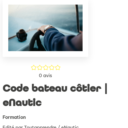
(Nouve
par
fenêtr
mail
/5
0
avis
Code bateau côtier |
eNautic
Formation
Edité par
Toutapprendre / eNautic