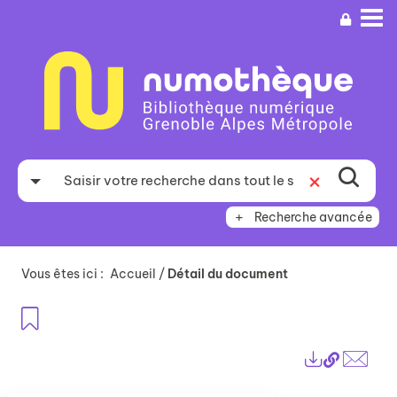
Aller
Aller
Aller
au
au
à
menu
contenu
la
recherche
Recherche avancée
Vous êtes ici :
Accueil
/
Détail du document
Ajouter aux favoris
Lien
Exports
perma
Envo