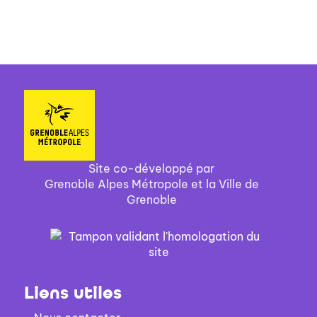
décarbonation pr...
Site co-développé par
Grenoble Alpes Métropole et la Ville de
Grenoble
Liens utiles