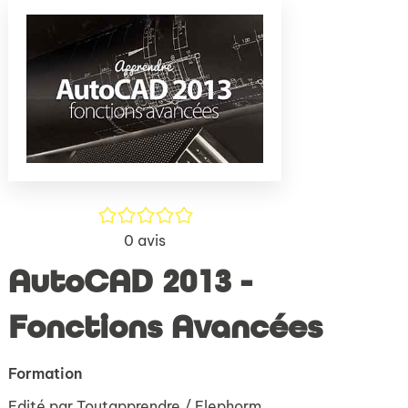
(Nouve
par
fenêtr
mail
/5
0
avis
AutoCAD 2013 -
Fonctions Avancées
Formation
Edité par
Toutapprendre / Elephorm