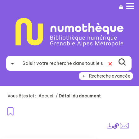
Aller
Aller
Aller
au
au
à
menu
contenu
la
recherche
Recherche avancée
Vous êtes ici :
Accueil
/
Détail du document
Ajouter aux favoris
Lien
Exports
perma
Envo