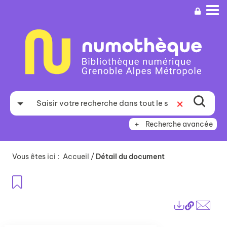
Aller
Aller
Aller
au
au
à
menu
contenu
la
recherche
Recherche avancée
Vous êtes ici :
Accueil
/
Détail du document
Ajouter aux favoris
Lien
Exports
perma
Envo