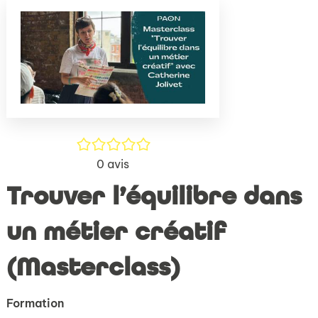
(Nouve
par
fenêtr
mail
/5
0
avis
Trouver l’équilibre dans
un métier créatif
(Masterclass)
Formation