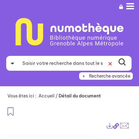
Aller
Aller
Aller
au
au
à
menu
contenu
la
recherche
Recherche avancée
Vous êtes ici :
Accueil
/
Détail du document
Ajouter aux favoris
Lien
Exports
perma
Envo