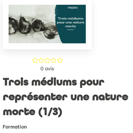
(Nouve
par
fenêtr
mail
/5
0
avis
Trois médiums pour
représenter une nature
morte (1/3)
Formation