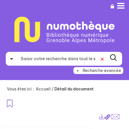
Aller
Aller
Aller
au
au
à
menu
contenu
la
recherche
Recherche avancée
Vous êtes ici :
Accueil
/
Détail du document
Ajouter aux favoris
Lien
Exports
perma
Envo