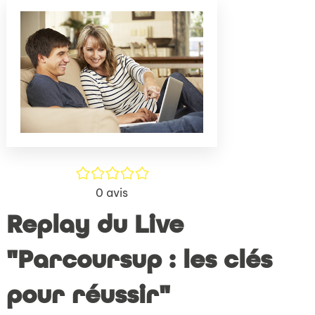
(Nouve
par
fenêtr
mail
/5
0
avis
Replay du Live
"Parcoursup : les clés
pour réussir"