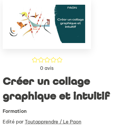
(Nouve
par
fenêtr
mail
/5
0
avis
Créer un collage
graphique et intuitif
Formation
Edité par
Toutapprendre / Le Paon