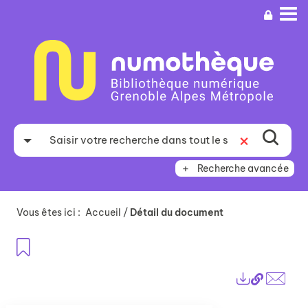
Aller
Aller
Aller
au
au
à
menu
contenu
la
recherche
Recherche avancée
Vous êtes ici :
Accueil
/
Détail du document
Ajouter aux favoris
Lien
Exports
perma
Envo