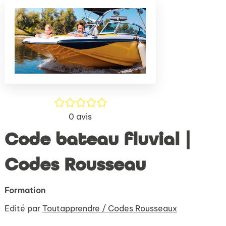
(Nouve
par
fenêtr
mail
/5
0
avis
Code bateau fluvial |
Codes Rousseau
Formation
Edité par
Toutapprendre / Codes Rousseaux