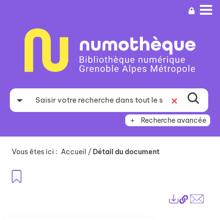
Aller
Aller
Aller
au
au
à
menu
contenu
la
recherche
Recherche avancée
Vous êtes ici :
Accueil
/
Détail du document
Ajouter aux favoris
Lien
Exports
perma
Envo