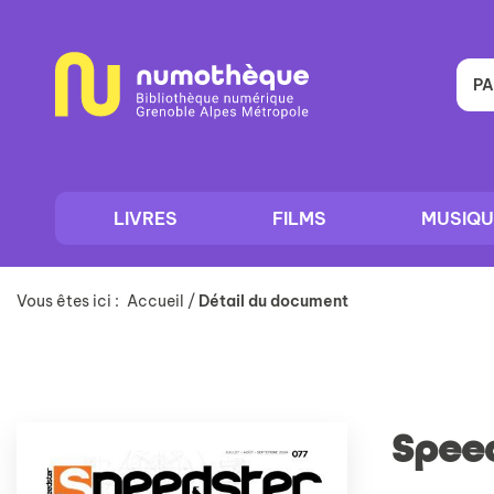
Aller
Aller
Aller
au
au
à
menu
contenu
la
recherche
PA
LIVRES
FILMS
MUSIQU
Vous êtes ici :
Accueil
/
Détail du document
Spee