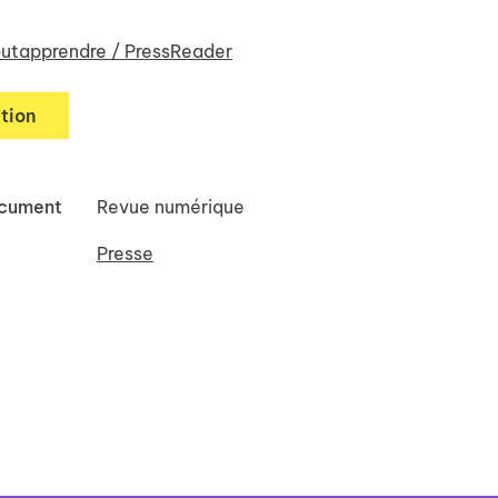
utapprendre / PressReader
tion
ocument
Revue numérique
Presse