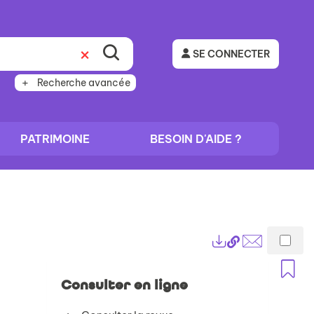
SE CONNECTER
Recherche avancée
PATRIMOINE
BESOIN D'AIDE ?
Lien
Exports
permanent
Envoyer
A
(Nouvelle
par
Consulter en ligne
fenêtre)
mail