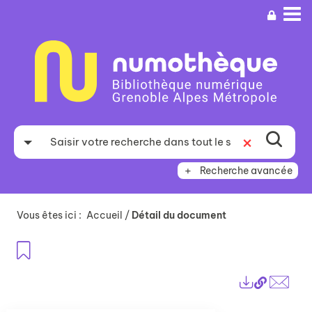
Aller
Aller
Aller
au
au
à
menu
contenu
la
recherche
Recherche avancée
Vous êtes ici :
Accueil
/
Détail du document
Ajouter aux favoris
Lien
Exports
perma
Envo