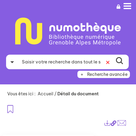
Aller
Aller
Aller
au
au
à
menu
contenu
la
recherche
Recherche avancée
Vous êtes ici :
Accueil
/
Détail du document
Ajouter aux favoris
Lien
Exports
perma
Envo