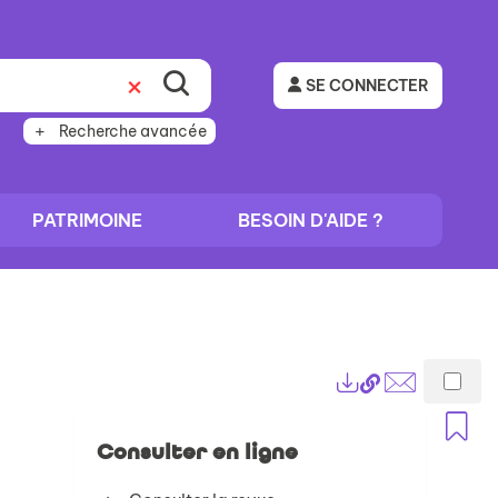
SE CONNECTER
Recherche avancée
PATRIMOINE
BESOIN D'AIDE ?
Lien
Exports
permanent
Envoyer
A
(Nouvelle
par
Consulter en ligne
fenêtre)
mail