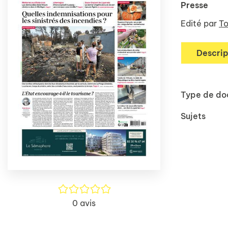
Presse
Edité par
To
Descrip
Type de d
Sujets
/5
0
avis