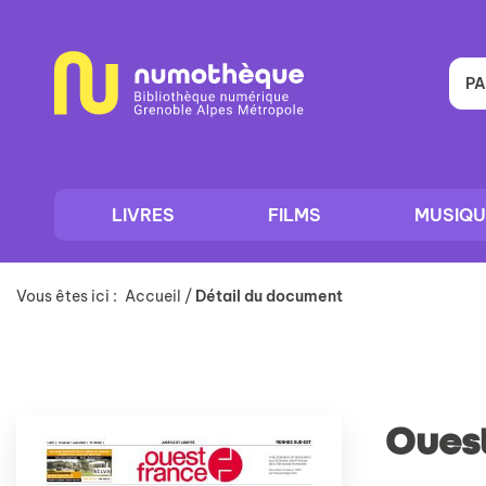
Aller
Aller
Aller
au
au
à
menu
contenu
la
recherche
PA
LIVRES
FILMS
MUSIQU
Vous êtes ici :
Accueil
/
Détail du document
Ouest