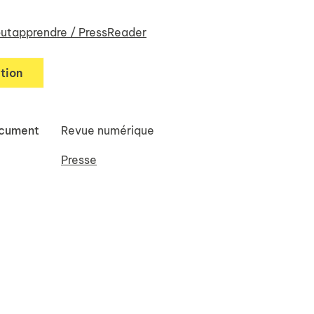
utapprendre / PressReader
tion
ocument
Revue numérique
Presse