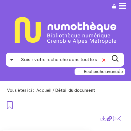
Aller
Aller
Aller
au
au
à
menu
contenu
la
recherche
Recherche avancée
Vous êtes ici :
Accueil
/
Détail du document
Ajouter aux favoris
Lien
Exports
perma
Envo