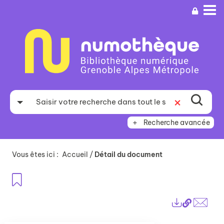
Aller
Aller
Aller
au
au
à
menu
contenu
la
recherche
Recherche avancée
Vous êtes ici :
Accueil
/
Détail du document
Ajouter aux favoris
Lien
Exports
perma
Envo