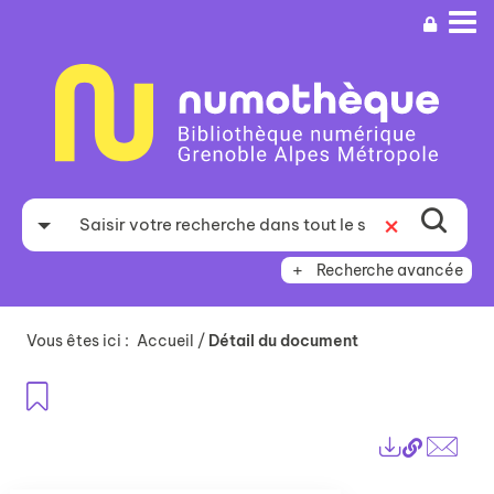
Aller
Aller
Aller
au
au
à
menu
contenu
la
recherche
Recherche avancée
Vous êtes ici :
Accueil
/
Détail du document
Ajouter aux favoris
Lien
Exports
perma
Envo