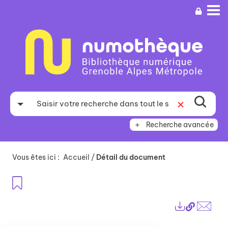
Aller
Aller
Aller
au
au
à
menu
contenu
la
recherche
Recherche avancée
Vous êtes ici :
Accueil
/
Détail du document
Ajouter aux favoris
Lien
Exports
perma
Envo