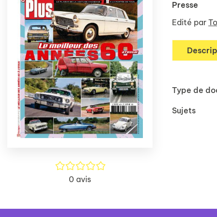
Presse
Edité par
To
Descrip
Type de d
Sujets
/5
0
avis