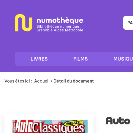
Aller
Aller
Aller
au
au
à
menu
contenu
la
recherche
PA
LIVRES
FILMS
MUSIQU
Vous êtes ici :
Accueil
/
Détail du document
Auto 