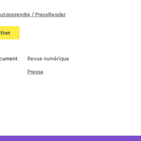
utapprendre / PressReader
tion
ocument
Revue numérique
Presse