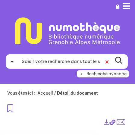
Aller
Aller
Aller
au
au
à
menu
contenu
la
recherche
Recherche avancée
Vous êtes ici :
Accueil
/
Détail du document
Ajouter aux favoris
Lien
Exports
perma
Envo