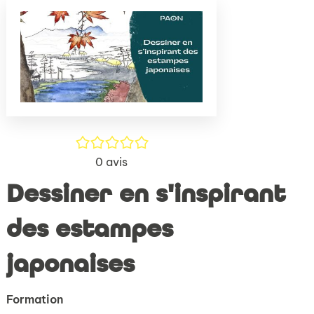
(Nouve
par
fenêtr
mail
/5
0
avis
Dessiner en s'inspirant
des estampes
japonaises
Formation