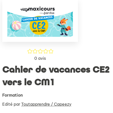
(Nouve
par
fenêtr
mail
/5
0
avis
Cahier de vacances CE2
vers le CM1
Formation
Edité par
Toutapprendre / Capeezy