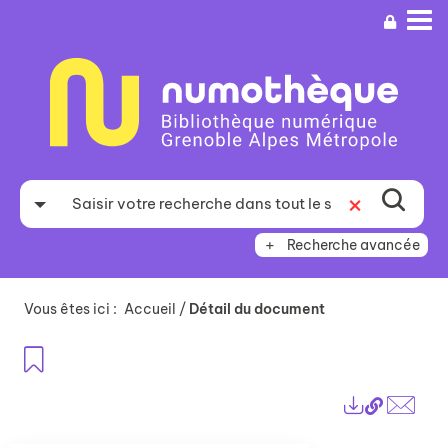
Aller
Aller
Aller
au
au
à
menu
contenu
la
recherche
Recherche avancée
Vous êtes ici :
Accueil
/
Détail du document
Ajouter aux favoris
Lien
Exports
perma
Envo