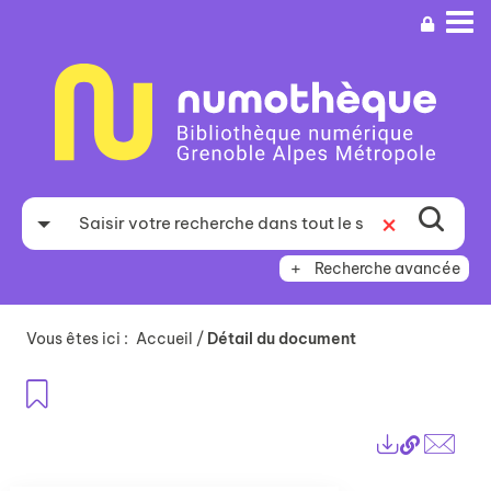
Aller
Aller
Aller
au
au
à
menu
contenu
la
recherche
Recherche avancée
Vous êtes ici :
Accueil
/
Détail du document
Ajouter aux favoris
Lien
Exports
perma
Envo