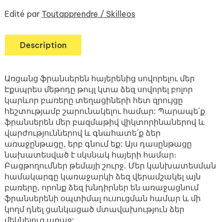
Edité par
Toutapprendre / Skilleos
Description
Առցանց ֆրանսերեն հայերենից սովորելու մեր
Էքսպրես մեթոդը թույլ կտա ձեզ սովորել բոլոր
կարևոր բառերը տեղացիների հետ զրույցը
հեշտությամբ շարունակելու համար: Պարապե՛ք
ֆրանսերեն մեր բազմաթիվ վիկտորինաներով և
վարժություններով և գնահատե՛ք ձեր
առաջընթացը, երբ գնում եք: Այս դասընթացը
նախատեսված է սկսնակ հայերի համար։
Բացթողումներ թեմայի շուրջ. Մեր կանխատեսման
համակարգը կառաջարկի ձեզ վերամշակել այն
բառերը, որոնք ձեզ խնդիրներ են առաջացնում
ֆրանսերենի օպտիմալ ուսուցման համար և մի
կողմ դնել ցանկացած մտավախություն ձեր
մեկնելուց առաջ: