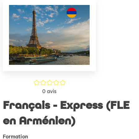
(Nouve
par
fenêtr
mail
/5
0
avis
Français - Express (FLE
en Arménien)
Formation