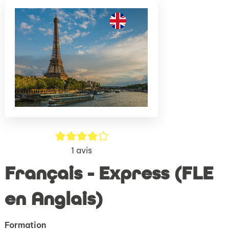
(Nouve
par
fenêtr
mail
4/5
1
avis
Français - Express (FLE
en Anglais)
Formation