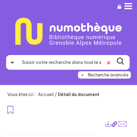
Aller
Aller
Aller
au
au
à
menu
contenu
la
recherche
Recherche avancée
Vous êtes ici :
Accueil
/
Détail du document
Ajouter aux favoris
Lien
Exports
perma
Envo